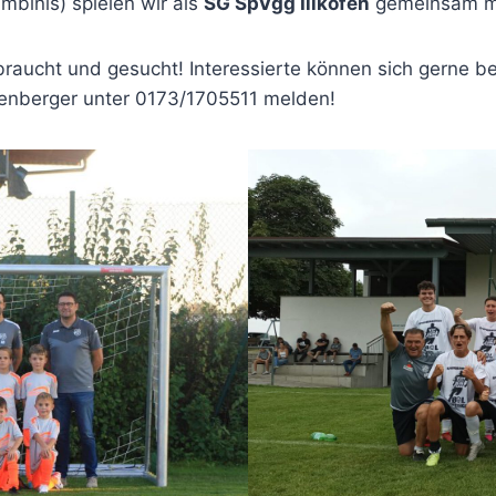
mbinis) spielen wir als
SG SpVgg Illkofen
gemeinsam mi
aucht und gesucht! Interessierte können sich gerne be
tenberger unter 0173/1705511 melden!