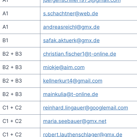
A1
s.schachtner@web.de
A1
andreasreichl@gmx.de
B1
safak.aktuerk@gmx.de
B2 + B3
christian.fischer1@t-online.de
B2 + B3
miokje@aim.com
B2 + B3
kellnerkurt4@gmail.com
B2 + B3
mainkulia@t-online.de
C1 + C2
reinhard.lingauer@googlemail.com
C1 + C2
maria.seebauer@gmx.net
C1 + C2
robert.lauthenschlager@gmx.de